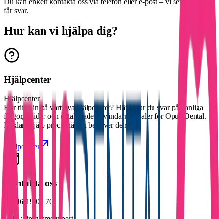
Du kan enkelt kontakta oss via telefon eller e-post – vi ser till att du
får svar.
Hur kan vi hjälpa dig?
Hjälpcenter
Hjälpcenter
Har tittat in på vårt nya hjälpcenter? Här hittar du svar på vanliga
frågor, guider och detaljerade användarmanualer för Opus Dental.
Enklare hjälp precis när du behöver den.
Hjälpcenter
Kontakta oss
📞
046-19 04 70
Val 1:
Programsupport