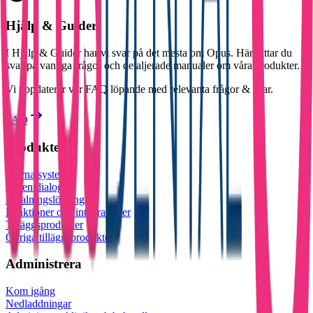
Hjälp & Guider
I Hjälp & Guider har vi svar på det mesta om Opus. Här hittar du
svar på vanliga frågor och detaljerade manualer om våra produkter.
Vi uppdaterar vår FAQ löpande med relevanta frågor & svar.
FAQ
Produkter
Journalsystem
Patientdialog
Betalningslösningar
Funktioner och integrationer
Tilläggsprodukter
Övriga tilläggsprodukter
Administrera
Kom igång
Nedladdningar