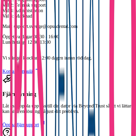
Val 2:
Teknisk support
Val 3:
Administration
Val 4:
Marknad
Mail:
support.sverige@opusdental.com
Öppet vardagar
08:30 - 16:00
Lunchstängt
12:30-13:00
Vi stänger klockan 12:00 dagen innan röd dag.
Kontaktformulär
Fjärrstyrning
Låt oss koppla upp oss till din dator via Beyond Trust så att vi lättare
kan hitta en lösning på just ditt problem.
Öppna fjärrsupport