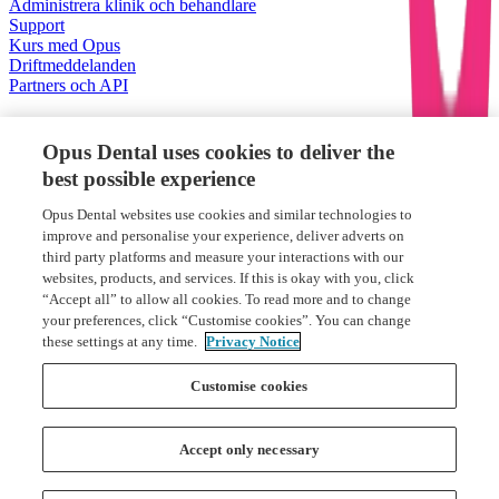
Administrera klinik och behandlare
Support
Kurs med Opus
Driftmeddelanden
Partners och API
Om oss
Opus Dental uses cookies to deliver the
Om Opus Systemer
best possible experience
Jobba på Opus
Opus Dental websites use cookies and similar technologies to
Nyheter
improve and personalise your experience, deliver adverts on
third party platforms and measure your interactions with our
Nyheter och artiklar
websites, products, and services. If this is okay with you, click
“Accept all” to allow all cookies. To read more and to change
your preferences, click “Customise cookies”. You can change
Opus Systemer AS
these settings at any time.
Privacy Notice
046-19 04 70
Customise cookies
Beringsgatan 4, 211 18 Malmö
Accept only necessary
Startsidan
Whistleblower