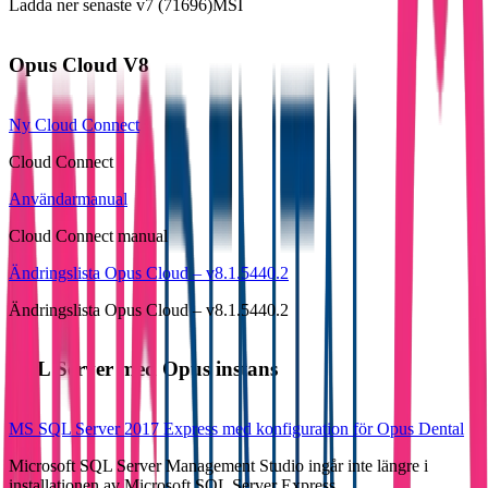
Ladda ner senaste v7 (71696)
MSI
Opus Cloud V8
Ny Cloud Connect
Cloud Connect
Användarmanual
Cloud Connect manual
Ändringslista Opus Cloud – v8.1.5440.2
Ändringslista Opus Cloud – v8.1.5440.2
SQL Server med Opus instans
MS SQL Server 2017 Express med konfiguration för Opus Dental
Microsoft SQL Server Management Studio ingår inte längre i
installationen av Microsoft SQL Server Express.