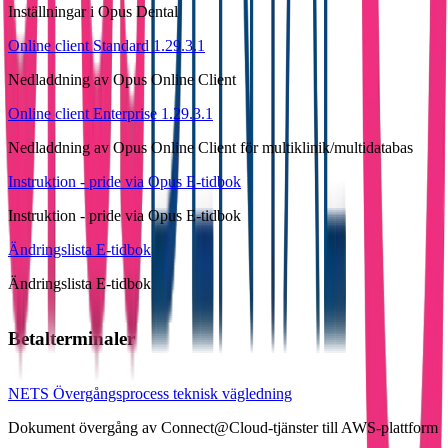
Inställningar i Opus Dental
Online client Standard 1.29.3.1
Nedladdning av Opus Online Client
Online client Enterprise 1.29.3.1
Nedladdning av Opus Online Client för multiklinik/multidatabas
Instruktion - pride via Opus E-tidbok
Instruktion - pride via Opus E-tidbok
Ändringslista E-tidbok
Ändringslista E-tidbok
Betalterminaler
NETS Övergångsprocess teknisk vägledning
Dokument övergång av Connect@Cloud-tjänster till AWS-plattform