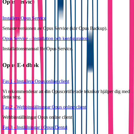
Opus Service
Installera Opus Service
Senaste versionen av Opus Service (kör Opus Backup).
Opus Service – Installation och konfiguration
Installationsmanual för Opus Service.
Opus E-tidbok
Fas 1 - Installera Opus online client
Vi rekommenderar att din Opuscertifierade tekniker hjälper dig med
detta steg.
Fas 2 - Webbinställningar Opus online client
Webbinställningar Opus online client
Fas 3 - Inställningar i Opus Dental