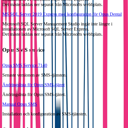
Det måste laddas ner separat från Microsofts webbplats.
MS SQL Server 2019 Express med konfiguration för Opus Dental
Microsoft SQL Server Management Studio ingår inte längre i
installationen av Microsoft SQL Server Express.
Det måste laddas ner separat från Microsofts webbplats.
Opus SMS service
Opus SMS Service 7140
Senaste versionen av SMS-tjänsten.
Ändringslista för Opus SMS-tjänst
Ändringslista för Opus SMS-tjänst.
Manual Opus SMS
Installation och konfiguration av SMS-tjänsten.