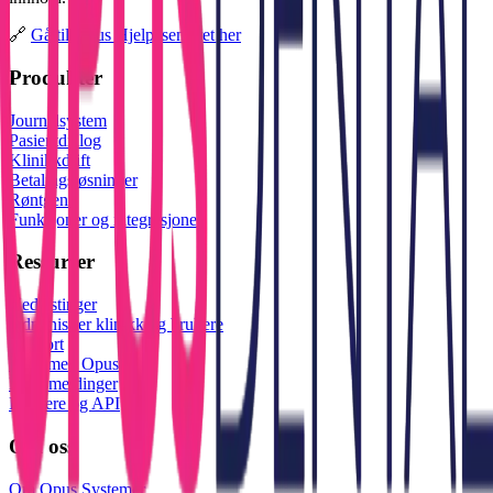
🔗
Gå til Opus Hjelpesenteret her
Produkter
Journalsystem
Pasientdialog
Klinikkdrift
Betalingsløsninger
Røntgen
Funksjoner og integrasjoner
Ressurser
Nedlastinger
Administrer klinikk og brukere
Support
Kurs med Opus
Driftsmeldinger
Partnere og API
Om oss
Om Opus Systemer