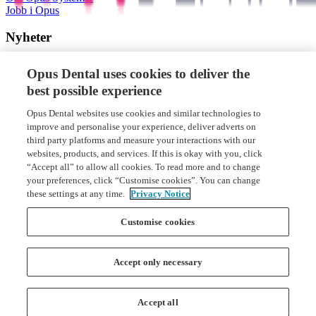
Jobb i Opus
Nyheter
Nyheter og artikler
Opus Dental uses cookies to deliver the
best possible experience
Opus Systemer AS
Opus Dental websites use cookies and similar technologies to
+47 66 77 60 40
improve and personalise your experience, deliver adverts on
Nye Vakåsvei 64, 1395 Hvalstad
third party platforms and measure your interactions with our
Org. nr: 971 058 676
websites, products, and services. If this is okay with you, click
“Accept all” to allow all cookies. To read more and to change
your preferences, click “Customise cookies”. You can change
these settings at any time.
Privacy Notice
Customise cookies
Accept only necessary
Forsiden
Varslingskanal
Accept all
Aktsomhetsvurdering
Personvern og Sikkerhetspolicy