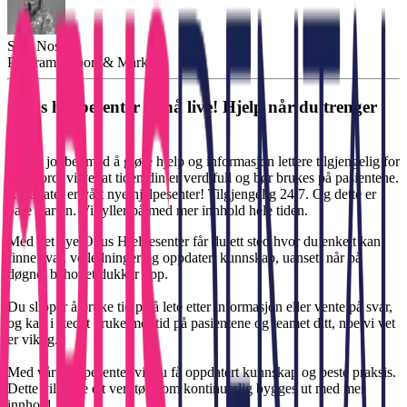
Silje Nos
Programsupport & Marked
Opus hjelpesenter er nå live! Hjelp når du trenger
det.
Vi har jobbet med å gjøre hjelp og informasjon lettere tilgjengelig for
deg, fordi vi vet at tiden din er verdifull og bør brukes på pasientene.
Resultatet er
vårt nye hjelpesenter!
Tilgjengelig 24/7. Og dette er
bare starten. Vi fyller på med mer innhold hele tiden.
Med det nye Opus Hjelpesenter får du
ett
sted hvor du enkelt kan
finne svar, veiledninger og oppdatert kunnskap, uansett når på
døgnet behovet dukker opp.
Du slipper å bruke tid på å lete etter informasjon eller vente på svar,
og kan i stedet bruke mer tid på pasientene og teamet ditt, noe vi vet
er viktig.
Med vårt hjelpesenter vil du få oppdatert kunnskap og beste praksis.
Dette vil være ett verktøy som kontinuerlig bygges ut med mer
innhold.