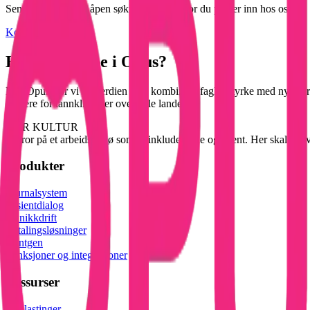
Send oss gjerne en åpen søknad hvis du tror du passer inn hos oss!
Kontakt oss
Hvorfor jobbe i Opus?
Hos Opus tror vi på verdien av å kombinere faglig styrke med nysgjerr
enklere for tannklinikker over hele landet.
VÅR KULTUR
Vi tror på et arbeidsmiljø som er inkluderende og åpent. Her skal det 
Produkter
Journalsystem
Pasientdialog
Klinikkdrift
Betalingsløsninger
Røntgen
Funksjoner og integrasjoner
Ressurser
Nedlastinger