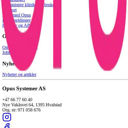
Administrer klinikk og brukere
Support
Kurs med Opus
Driftsmeldinger
Partnere og API
Om oss
Om Opus Systemer
Jobb i Opus
Nyheter
Nyheter og artikler
Opus Systemer AS
+47 66 77 60 40
Nye Vakåsvei 64, 1395 Hvalstad
Org. nr: 971 058 676