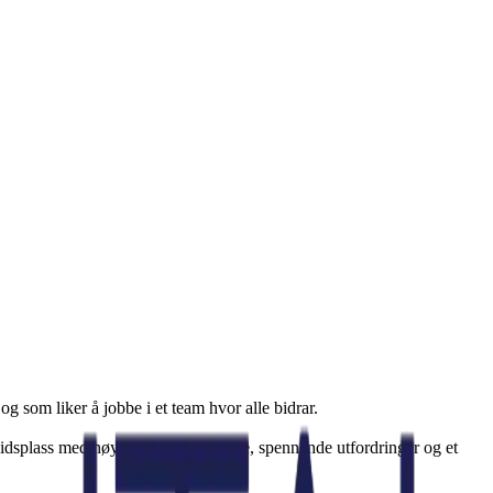
og som liker å jobbe i et team hvor alle bidrar.
beidsplass med høy faglig kompetanse, spennende utfordringer og et