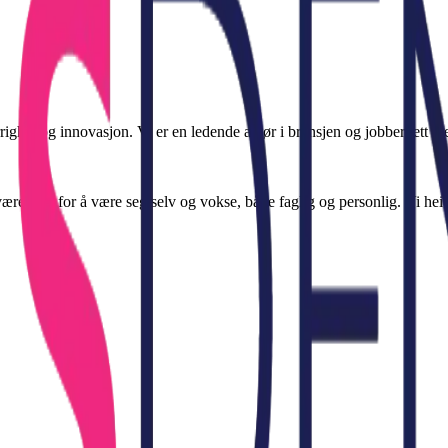
ighet og innovasjon. Vi er en ledende aktør i bransjen og jobber tett m
være rom for å være seg selv og vokse, både faglig og personlig. Vi heie