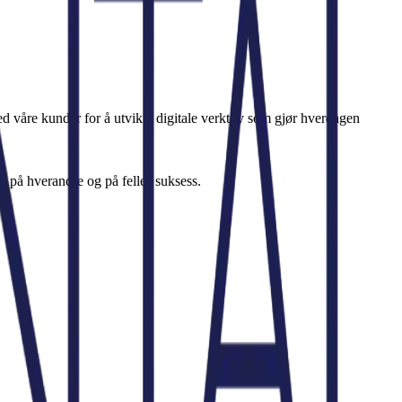
ed våre kunder for å utvikle digitale verktøy som gjør hverdagen
r på hverandre og på felles suksess.