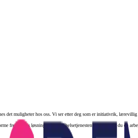
 det muligheter hos oss. Vi ser etter deg som er initiativrik, lærevillig 
forme fremtidens løsninger for tannhelsetjenesten. Hos oss får du en ar