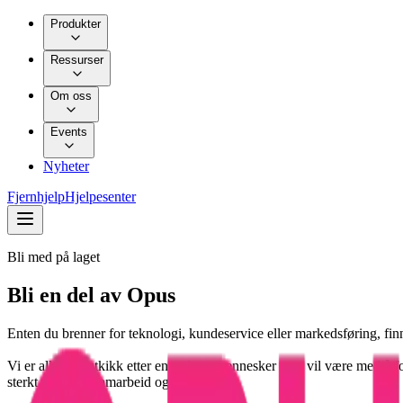
Produkter
Ressurser
Om oss
Events
Nyheter
Fjernhjelp
Hjelpesenter
Bli med på laget
Bli en del av Opus
Enten du brenner for teknologi, kundeservice eller markedsføring, finnes
Vi er alltid på utkikk etter engasjerte mennesker som vil være med å 
sterkt fokus på samarbeid og trivsel.