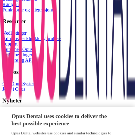
Røntgen
Funksjoner og integrasjoner
Ressurser
Nedlastinger
Administrer klinikk og brukere
Support
Kurs med Opus
Driftsmeldinger
Partnere og API
Om oss
Om Opus Systemer
Jobb i Opus
Nyheter
Nyheter og artikler
Opus Dental uses cookies to deliver the
best possible experience
Opus Systemer AS
Opus Dental websites use cookies and similar technologies to