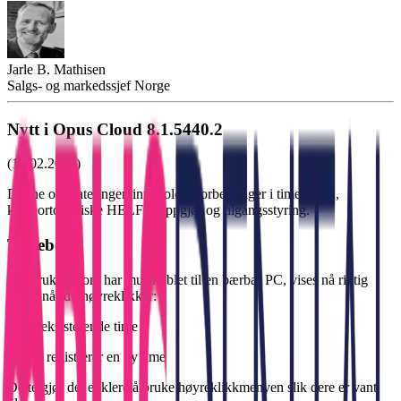
Jarle B. Mathisen
Salgs- og markedssjef Norge
Nytt i Opus Cloud 8.1.5440.2
(12.02.2026)
Denne oppdateringen inneholder forbedringer i timeboken,
kjeveortopediske HELFO-oppgjør og tilgangsstyring.
Timebok
For brukere som har mus koblet til en bærbar PC, vises nå riktig
meny når du høyreklikker:
på en eksisterende time
når du registrerer en ny time
Dette gjør det enklere å bruke høyreklikkmenyen slik dere er vant