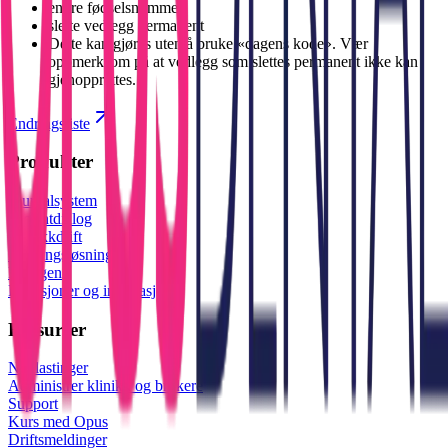
endre fødselsnummer
slette vedlegg permanent
Dette kan gjøres uten å bruke «dagens kode». Vær
oppmerksom på at vedlegg som slettes permanent ikke kan
gjenopprettes.
Endringsliste
Produkter
Journalsystem
Pasientdialog
Klinikkdrift
Betalingsløsninger
Røntgen
Funksjoner og integrasjoner
Ressurser
Nedlastinger
Administrer klinikk og brukere
Support
Kurs med Opus
Driftsmeldinger