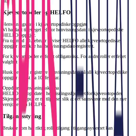
til.
Kjeveortopeder
og
HELFO
Henvisningsdato
i
kjeveortopediske
oppgjør
Vi har lagt til et eget felt for
henvisningsdato
i kjeveortopediske
HELFO-oppgjør.
Fra og med
10.
februar
avviser HELFO alle kjeveortopediske
oppgjør som ikke har henvisningsdato registrert.
For kjeveortopeder er feltet
obligatorisk.
For andre roller er feltet
valgfritt
Husk derfor å registrere henvisningsdato på alle kjeveortopediske
oppgjør senest fra 10. februar.
Oppdatert
henvisningsskjema
HELFO har oppdatert henvisningsskjemaet for kjeveortopeder.
Skjemaet i Opus er nå tilpasset slik at det samsvarer med den nye
versjonen fra HELFO.
Tilgangsstyring
Brukere som har riktig rolle/tilgang i tilgangssystemet kan nå: