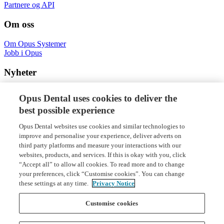
Partnere og API
Om oss
Om Opus Systemer
Jobb i Opus
Nyheter
Nyheter og artikler
Opus Dental uses cookies to deliver the
best possible experience
Opus Systemer AS
Opus Dental websites use cookies and similar technologies to
+47 66 77 60 40
improve and personalise your experience, deliver adverts on
Nye Vakåsvei 64, 1395 Hvalstad
third party platforms and measure your interactions with our
Org. nr: 971 058 676
websites, products, and services. If this is okay with you, click
“Accept all” to allow all cookies. To read more and to change
your preferences, click “Customise cookies”. You can change
these settings at any time.
Privacy Notice
Customise cookies