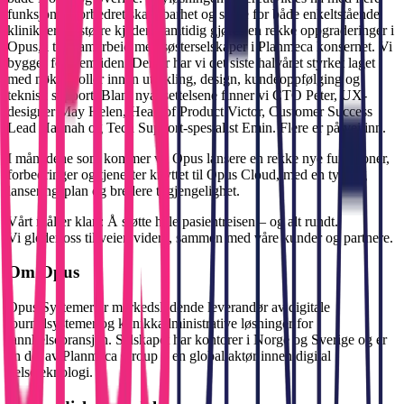
funksjoner, forbedret skalerbarhet og støtte for både enkeltstående
klinikker og større kjeder. Samtidig gjøres en rekke oppgraderinger i
Opus, i tett samarbeid med søsterselskaper i Planmeca konsernet. Vi
bygger for fremtiden. Derfor har vi det siste halvåret styrket laget
med nøkkelroller innen utvikling, design, kundeoppfølging og
teknisk support. Blant nyansettelsene finner vi CTO Peter, UX-
designer May Helen, Head of Product Victor, Customer Success
Lead Hannah og Tech Support-spesialist Emin. Flere er på vei inn.
I månedene som kommer vil Opus lansere en rekke nye funksjoner,
forbedringer og tjenester knyttet til Opus Cloud, med en tydelig
lanseringsplan og bredere tilgjengelighet.
Vårt mål er klart:
Å støtte hele pasientreisen – og alt rundt.
Vi gleder oss til veien videre, sammen med våre kunder og partnere.
Om Opus
Opus Systemer er markedsledende leverandør av digitale
journalsystemer og klinikkadministrative løsninger for
tannhelsebransjen. Selskapet har kontorer i Norge og Sverige og er
en del av Planmeca Group – en global aktør innen digital
helseteknologi.