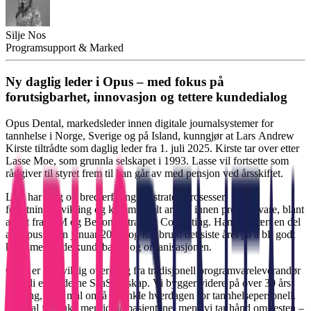
Silje Nos
Programsupport & Marked
Ny daglig leder i Opus – med fokus på
forutsigbarhet, innovasjon og tettere kundedialog
Opus Dental, markedsleder innen digitale journalsystemer for
tannhelse i Norge, Sverige og på Island, kunngjør at Lars Andrew
Kirste tiltrådte som daglig leder fra 1. juli 2025. Kirste tar over etter
Lasse Moe, som grunnla selskapet i 1993. Lasse vil fortsette som
rådgiver til styret frem til han går av med pensjon ved årsskiftet.
Lars har lang og bred erfaring fra strategiprosesser,
forretningsutvikling og kommersielt arbeid innen programvare, blant
annet fra IBM og Beyond Strategy Consulting. Han har vært en del
av Opus siden januar 2024, og har brukt det siste året på å bli godt
kjent med både kundebasen og organisasjonen.
Opus er i en viktig overgang fra tradisjonell programvareleverandør
til å bli et moderne SaaS-selskap. Vi bygger videre på over 30 års
erfaring, med mål om å forenkle hverdagen for tannhelsepersonell.
De skal få bruke mer tid på pasientene, mens vi tar hånd om resten –