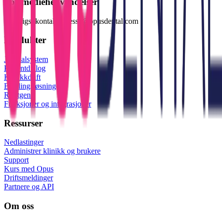
For mediehenvendelser
Vennligst kontakt: presse@opusdental.com
Produkter
Journalsystem
Pasientdialog
Klinikkdrift
Betalingsløsninger
Røntgen
Funksjoner og integrasjoner
Ressurser
Nedlastinger
Administrer klinikk og brukere
Support
Kurs med Opus
Driftsmeldinger
Partnere og API
Om oss