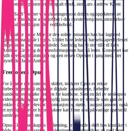
gjennom hele pasientreisen og alt rundt, sier Lars Andrew Kirste.
Med “SaaS” mener vi skyløsninger som driftes og oppdateres av
oss, der klinikkene alltid jobber i den nyeste versjonen, uten behov
for lokal installasjon eller vedlikehold.
Vi vil takke Lasse Moe for den solide innsatsen han har lagt ned
gjennom mange år i Opus. Under hans ledelse har selskapet befestet
sin posisjon som markedsleder. Samtidig har vi stor tillit til Lars
Andrew Kirste og den transformasjonen han nå leder. Konsernet har
fullt eierskap til strategien og den reisen Opus er i gang med, sier
styreleder Janne Anttila.
Fremover i Opus
For å støtte det strategiske skiftet, innfører Opus en rekke
forbedringer for å styrke de digitale kapasitetene, forbedre
kundestøtten og øke verdien for kundene. Som en del av selskapets
videre utvikling har Opus nylig lansert en ny nettside som gjør det
enklere å finne relevant informasjon og støtte. I august lanseres også
et nytt hjelpesenter hvor brukere kan finne svar på vanlige spørsmål
samlet på samme sted.
Opus Cloud, selskapets skyløsning, er allerede i drift hos klinikker i
både Norge og Sverige. Skyløsningen videreutvikles nå med flere