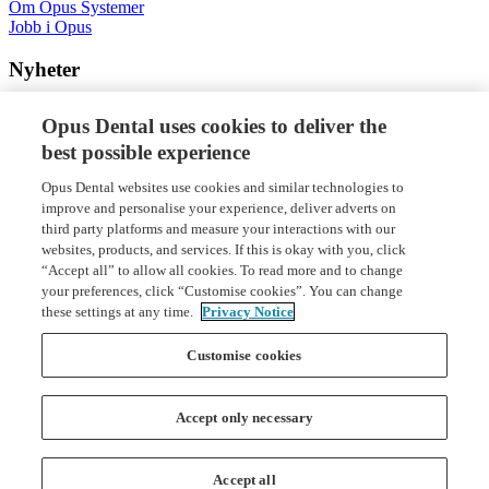
Om Opus Systemer
Jobb i Opus
Nyheter
Nyheter og artikler
Opus Dental uses cookies to deliver the
best possible experience
Opus Systemer AS
Opus Dental websites use cookies and similar technologies to
+47 66 77 60 40
improve and personalise your experience, deliver adverts on
Nye Vakåsvei 64, 1395 Hvalstad
third party platforms and measure your interactions with our
Org. nr: 971 058 676
websites, products, and services. If this is okay with you, click
“Accept all” to allow all cookies. To read more and to change
your preferences, click “Customise cookies”. You can change
these settings at any time.
Privacy Notice
Customise cookies
Accept only necessary
Forsiden
Varslingskanal
Aktsomhetsvurdering
Accept all