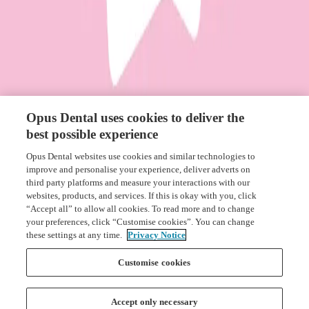
Om oss
Om Opus Systemer
Jobb i Opus
Nyheter
Nyheter og artikler
Opus Dental uses cookies to deliver the
best possible experience
Opus Systemer AS
Opus Dental websites use cookies and similar technologies to
+47 66 77 60 40
improve and personalise your experience, deliver adverts on
Nye Vakåsvei 64, 1395 Hvalstad
third party platforms and measure your interactions with our
Org. nr: 971 058 676
websites, products, and services. If this is okay with you, click
“Accept all” to allow all cookies. To read more and to change
your preferences, click “Customise cookies”. You can change
these settings at any time.
Privacy Notice
Customise cookies
Accept only necessary